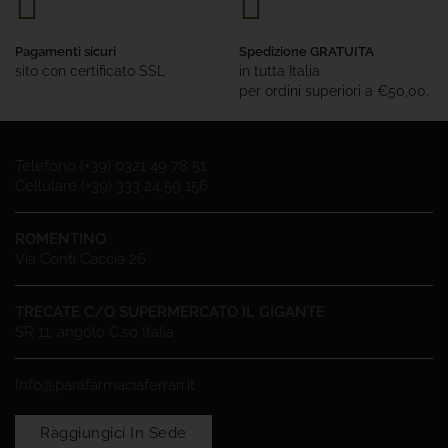
Pagamenti sicuri
Spedizione GRATUITA
sito con certificato SSL
in tutta Italia
per ordini superiori a €50,00.
Telefono (+39) 0321 49 78 51
Cellulare (+39) 333 24 59 156
ROMENTINO
Via Conti Caccia 26
TRECATE C/O SUPERMERCATO IL GIGANTE
SR 11, angolo C.so Italia
Info@parafarmaciaferrari.it
Raggiungici In Sede