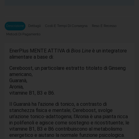
Descrizione
Dettagli
Costi E Tempi Di Consegna
Reso E Recesso
Metodi Di Pagamento
EnerPlus MENTE ATTIVA
di
Bios Line
è un integratore
alimentare a base di:
Cereboost, un particolare estratto titolato di Ginseng
americano,
Guaranà,
Aronia,
vitamine B1, B3 e B6.
Il Guaranà ha l'azione di
tonico
, a contrasto di
stanchezza fisica e mentale; Cereboost, svolge
un’azione tonico-adattogena; l'Aronia è una pianta ricca
in polifenoli e agisce come
sostegno
e
ricostituente
; le
vitamine B1, B3 e B6 contribuiscono al metabolismo
energetico e aiutano la normale funzione psicologica.