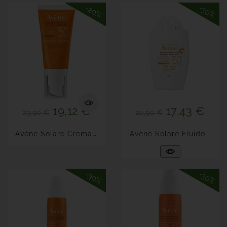
-20%
-30%
19,12 €
17,43 €
23,90 €
24,90 €
A
Vène Solare Crema Viso...
Avene Solare Fluido...
-30%
-30%