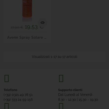
19,53 €
27,90 €
A
Vene Spray Solare SPF 30+
Visualizzati 1-17 su 17 articoli
Telefono
Supporto clienti
(+39) 0321 49 78 51
Dal Lunedì al Venerdì
(+39) 333 24 59 156
8.30 - 12.30 | 15.30 - 19.30