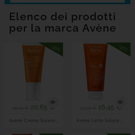
Senza
Glutine
Elenco dei prodotti
Offerte
per la marca Avène

Tutte
Le
Marche
-30%
-30%
20,65 €
16,45 €
29,50 €
23,50 €
A
Vene Crema Solare Antiage 50+
A
Vene Latte Solare SPF 30+...