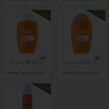
-30%
-30%
18,13 €
18,13 €
25,90 €
25,90 €
A
Vene Solare Ultrafluido...
A
Vene Solare Ultrafluido...
-30%