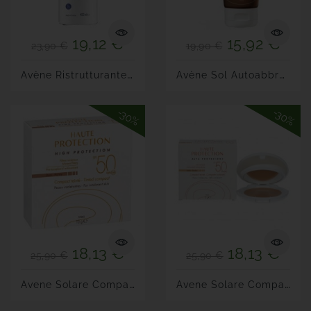
19,12 €
15,92 €
23,90 €
19,90 €
A
Vène Ristrutturante...
A
Vène Sol Autoabbronzante...
-30%
-30%
18,13 €
18,13 €
25,90 €
25,90 €
A
Vene Solare Compatto SPF...
A
Vene Solare Compatto SPF...