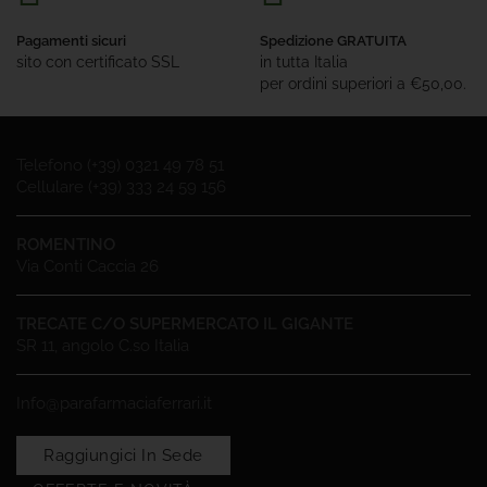
Pagamenti sicuri
Spedizione GRATUITA
sito con certificato SSL
in tutta Italia
per ordini superiori a €50,00.
Telefono (+39) 0321 49 78 51
Cellulare (+39) 333 24 59 156
ROMENTINO
Via Conti Caccia 26
TRECATE C/O SUPERMERCATO IL GIGANTE
SR 11, angolo C.so Italia
Info@parafarmaciaferrari.it
Raggiungici In Sede