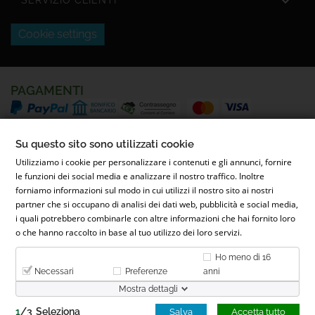

SERVIZIO CLIENTI
Cookie settings
PAGAMENTI
SPEDIZIONI
Su questo sito sono utilizzati cookie
Utilizziamo i cookie per personalizzare i contenuti e gli annunci, fornire
le funzioni dei social media e analizzare il nostro traffico. Inoltre
forniamo informazioni sul modo in cui utilizzi il nostro sito ai nostri
partner che si occupano di analisi dei dati web, pubblicità e social media,
i quali potrebbero combinarle con altre informazioni che hai fornito loro
o che hanno raccolto in base al tuo utilizzo dei loro servizi.
© 2022 Parafarmacia Ferrari Dott.ssa Maila Ferrari | Via Conti
Ho meno di 16
Caccia, 26, 28068 Romentino NO - P.IVA 02653900031 - REA NO-
Necessari
Preferenze
anni
300276
Mostra dettagli
1
/
3
Seleziona
Salva
Accetta tutto
WEBMASTER
GRAGRAPHIC