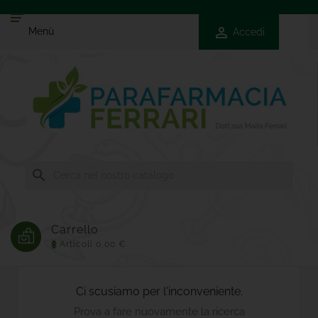
Menù

Menù
Accedi

Farmaci
Da
Banco

Cosmetici
E
Bellezza

Igiene
E
search
Benessere

Naturopatia
Carrello

Mamma
E
Articoli
0,00 €
0
Bambino

Veterinari
Ci scusiamo per l'inconveniente.

Integratori
Prova a fare nuovamente la ricerca