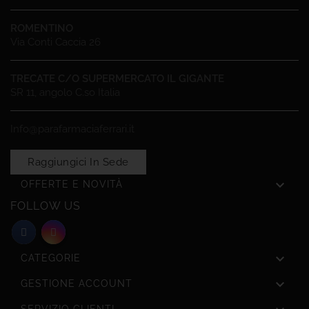
ROMENTINO
Via Conti Caccia 26
TRECATE C/O SUPERMERCATO IL GIGANTE
SR 11, angolo C.so Italia
Info@parafarmaciaferrari.it
Raggiungici In Sede

OFFERTE E NOVITÀ
FOLLOW US

CATEGORIE

GESTIONE ACCOUNT