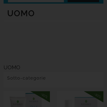
Senza
Glutine
UOMO
Offerte

Tutte
Le
Marche
UOMO
Sotto-categorie
-10%
-10%