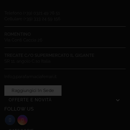
Telefono (+39) 0321 49 78 51
Cellulare (+39) 333 24 59 156
ROMENTINO
Via Conti Caccia 26
TRECATE C/O SUPERMERCATO IL GIGANTE
SR 11, angolo C.so Italia
Info@parafarmaciaferrari.it
Raggiungici In Sede

OFFERTE E NOVITÀ
FOLLOW US