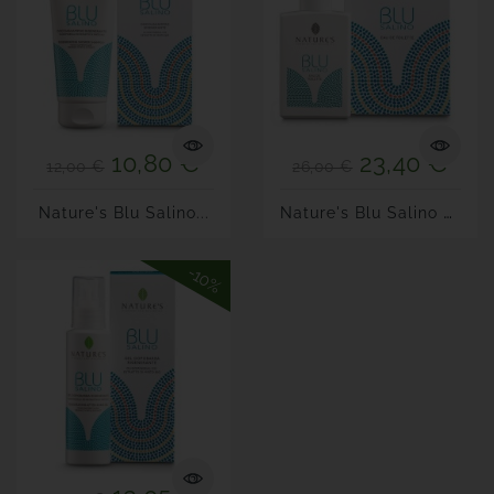
10,80 €
23,40 €
12,00 €
26,00 €
N
Ature's Blu Salino EDT 50ml
Nature's Blu Salino...
-10%