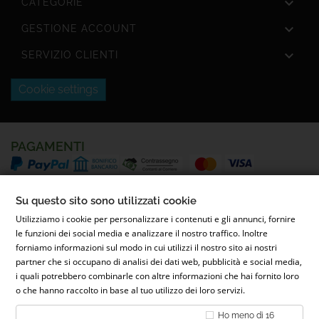

CATEGORIE

GESTIONE ACCOUNT

SERVIZIO CLIENTI
Cookie settings
PAGAMENTI
SPEDIZIONI
Su questo sito sono utilizzati cookie
Utilizziamo i cookie per personalizzare i contenuti e gli annunci, fornire
le funzioni dei social media e analizzare il nostro traffico. Inoltre
forniamo informazioni sul modo in cui utilizzi il nostro sito ai nostri
partner che si occupano di analisi dei dati web, pubblicità e social media,
i quali potrebbero combinarle con altre informazioni che hai fornito loro
o che hanno raccolto in base al tuo utilizzo dei loro servizi.
© 2022 Parafarmacia Ferrari Dott.ssa Maila Ferrari | Via Conti
Ho meno di 16