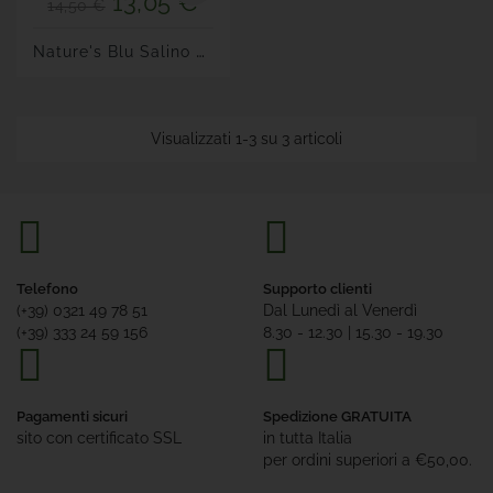
13,05 €
14,50 €
N
Ature's Blu Salino Gel...
Visualizzati 1-3 su 3 articoli
Telefono
Supporto clienti
(+39) 0321 49 78 51
Dal Lunedì al Venerdì
(+39) 333 24 59 156
8.30 - 12.30 | 15.30 - 19.30
Pagamenti sicuri
Spedizione GRATUITA
sito con certificato SSL
in tutta Italia
per ordini superiori a €50,00.