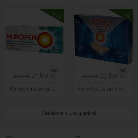
-20%
-25%
14,80 €
13,88 €
18,50 €
18,50 €
N
Uroflex Dolori Muscolari E...
Nurofen Influenza E...
Visualizzati 1-4 su 4 articoli