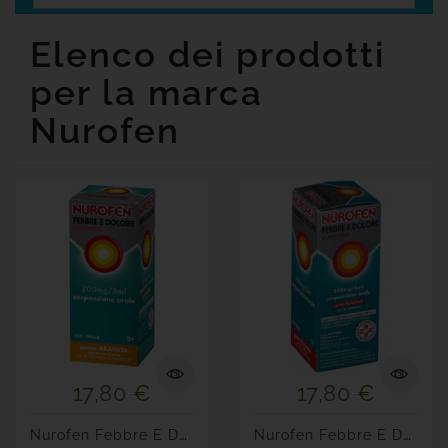
Senza
Glutine
Elenco dei prodotti
Offerte
per la marca

Tutte
Nurofen
Le
Marche
17,80 €
17,80 €
N
Urofen Febbre E Dolore...
N
Urofen Febbre E Dolore...