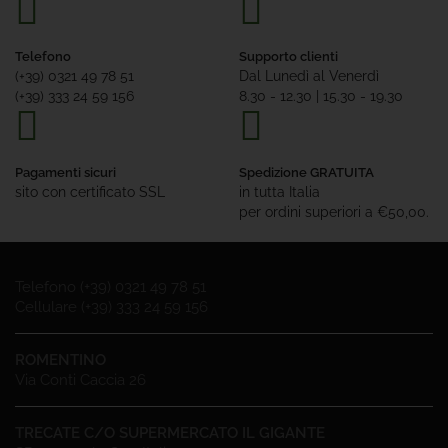
Telefono
Supporto clienti
(+39) 0321 49 78 51
Dal Lunedì al Venerdì
(+39) 333 24 59 156
8.30 - 12.30 | 15.30 - 19.30
Pagamenti sicuri
Spedizione GRATUITA
sito con certificato SSL
in tutta Italia
per ordini superiori a €50,00.
Telefono (+39) 0321 49 78 51
Cellulare (+39) 333 24 59 156
ROMENTINO
Via Conti Caccia 26
TRECATE C/O SUPERMERCATO IL GIGANTE