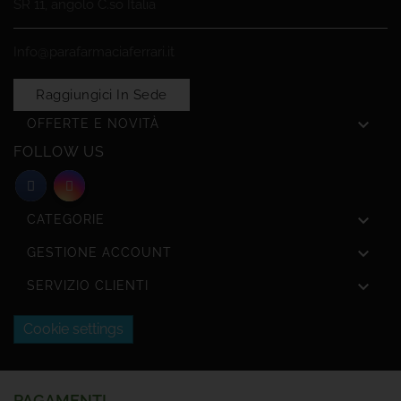
SR 11, angolo C.so Italia
Info@parafarmaciaferrari.it
Raggiungici In Sede

OFFERTE E NOVITÀ
FOLLOW US

CATEGORIE

GESTIONE ACCOUNT

SERVIZIO CLIENTI
Cookie settings
PAGAMENTI