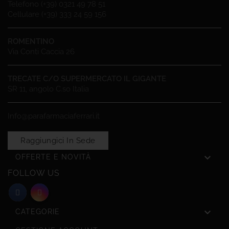
Telefono (+39) 0321 49 78 51
Cellulare (+39) 333 24 59 156
ROMENTINO
Via Conti Caccia 26
TRECATE C/O SUPERMERCATO IL GIGANTE
SR 11, angolo C.so Italia
Info@parafarmaciaferrari.it
Raggiungici In Sede

OFFERTE E NOVITÀ
FOLLOW US

CATEGORIE