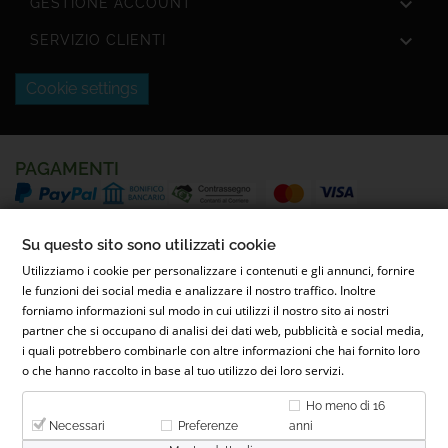

GESTIONE ACCOUNT

SERVIZIO CLIENTI
Cookie settings
PAGAMENTI
SPEDIZIONI
Su questo sito sono utilizzati cookie
Utilizziamo i cookie per personalizzare i contenuti e gli annunci, fornire
le funzioni dei social media e analizzare il nostro traffico. Inoltre
forniamo informazioni sul modo in cui utilizzi il nostro sito ai nostri
partner che si occupano di analisi dei dati web, pubblicità e social media,
i quali potrebbero combinarle con altre informazioni che hai fornito loro
o che hanno raccolto in base al tuo utilizzo dei loro servizi.
© 2022 Parafarmacia Ferrari Dott.ssa Maila Ferrari | Via Conti
Ho meno di 16
Caccia, 26, 28068 Romentino NO - P.IVA 02653900031 - REA NO-
Necessari
Preferenze
anni
300276