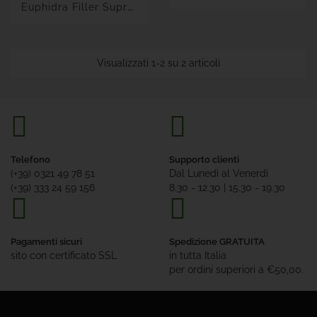
E
Uphidra Filler Suprema...
Visualizzati 1-2 su 2 articoli
Telefono
Supporto clienti
(+39) 0321 49 78 51
Dal Lunedì al Venerdì
(+39) 333 24 59 156
8.30 - 12.30 | 15.30 - 19.30
Pagamenti sicuri
Spedizione GRATUITA
sito con certificato SSL
in tutta Italia
per ordini superiori a €50,00.