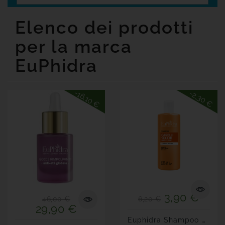
Senza
Glutine
Elenco dei prodotti
Offerte
per la marca

Tutte
EuPhidra
Le
Marche
-16,10 €
-2,30 €
3,90 €
46,00 €
6,20 €
29,90 €
E
Uphidra Shampoo Capelli...