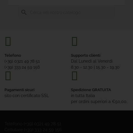
Senza
Glutine
search
Offerte

Tutte
Le
Marche
Telefono
Supporto clienti
(+39) 0321 49 78 51
Dal Lunedì al Venerdì
(+39) 333 24 59 156
8.30 - 12.30 | 15.30 - 19.30
Pagamenti sicuri
Spedizione GRATUITA
sito con certificato SSL
in tutta Italia
per ordini superiori a €50,00.
Telefono (+39) 0321 49 78 51
Cellulare (+39) 333 24 59 156