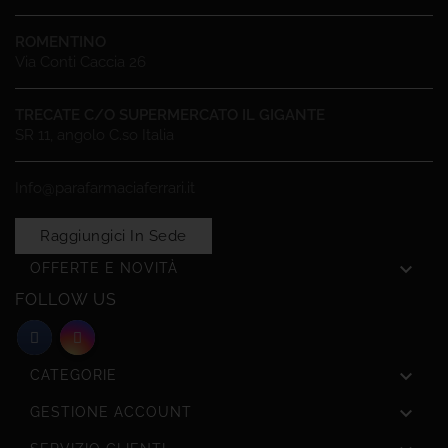
ROMENTINO
Via Conti Caccia 26
TRECATE C/O SUPERMERCATO IL GIGANTE
SR 11, angolo C.so Italia
Info@parafarmaciaferrari.it
Raggiungici In Sede

OFFERTE E NOVITÀ
FOLLOW US

CATEGORIE

GESTIONE ACCOUNT