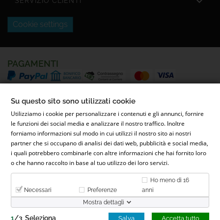

SERVIZIO CLIENTI
Cookie settings
PAGAMENTI
SPEDIZIONI
Su questo sito sono utilizzati cookie
Utilizziamo i cookie per personalizzare i contenuti e gli annunci, fornire
le funzioni dei social media e analizzare il nostro traffico. Inoltre
forniamo informazioni sul modo in cui utilizzi il nostro sito ai nostri
partner che si occupano di analisi dei dati web, pubblicità e social media,
i quali potrebbero combinarle con altre informazioni che hai fornito loro
o che hanno raccolto in base al tuo utilizzo dei loro servizi.
© 2022 Parafarmacia Ferrari Dott.ssa Maila Ferrari | Via Conti
Ho meno di 16
Caccia, 26, 28068 Romentino NO - P.IVA 02653900031 - REA NO-
Necessari
Preferenze
anni
300276
Mostra dettagli
1
/
3
Seleziona
Salva
Accetta tutto