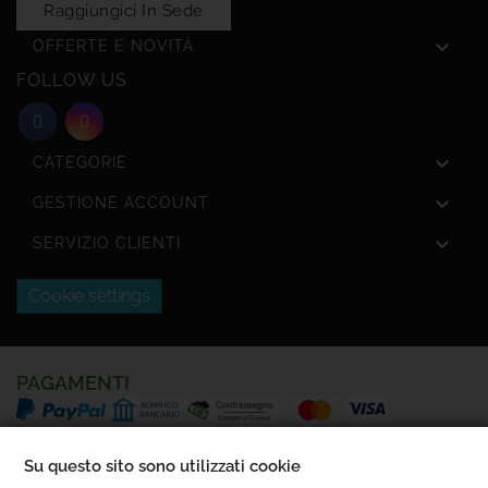
Raggiungici In Sede

OFFERTE E NOVITÀ
FOLLOW US

CATEGORIE

GESTIONE ACCOUNT

SERVIZIO CLIENTI
Cookie settings
PAGAMENTI
SPEDIZIONI
Su questo sito sono utilizzati cookie