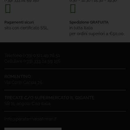
(+39) 333 24 59 156
8.30 - 12.30 | 15.30 - 19.30
Pagamenti sicuri
Spedizione GRATUITA
sito con certificato SSL
in tutta Italia
per ordini superiori a €50,00.
Telefono (+39) 0321 49 78 51
Cellulare (+39) 333 24 59 156
ROMENTINO
Via Conti Caccia 26
TRECATE C/O SUPERMERCATO IL GIGANTE
SR 11, angolo C.so Italia
Info@parafarmaciaferrari.it