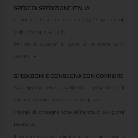
Senza
SPESE DI SPEDIZIONE ITALIA
Glutine
Le spese di trasporto sono pari a 5,90 € per tutti gli
Offerte
ordini inferiori a 50,00 €.

Tutte
Le
Marche
Per ordini superiori ai 50,00 € le spese sono
GRATUITE.
SPEDIZIONI E CONSEGNA CON CORRIERE
Non appena verrà visualizzato il pagamento, il
pacco verrà spedito dal nostro magazzino.
I
tempi di consegna sono all'incirca di 2-3 giorni
lavorativi
.
Il corriere consegna indicativamente negli orari 9-13