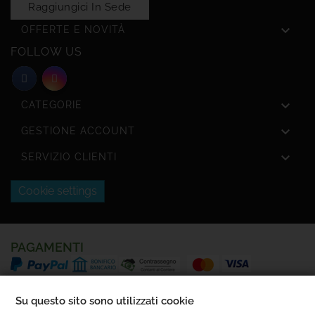
Raggiungici In Sede

OFFERTE E NOVITÀ
FOLLOW US

CATEGORIE

GESTIONE ACCOUNT

SERVIZIO CLIENTI
Cookie settings
PAGAMENTI
SPEDIZIONI
Su questo sito sono utilizzati cookie