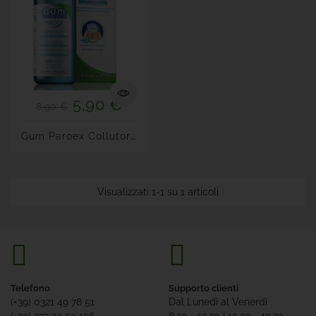
5,90 €
8,90 €
G
Um Paroex Collutorio 0,06...
Visualizzati 1-1 su 1 articoli
Telefono
Supporto clienti
(+39) 0321 49 78 51
Dal Lunedì al Venerdì