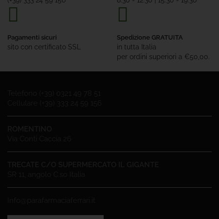
(+39) 333 24 59 156
8.30 - 12.30 | 15.30 - 19.30
Pagamenti sicuri
Spedizione GRATUITA
sito con certificato SSL
in tutta Italia
per ordini superiori a €50,00.
Telefono (+39) 0321 49 78 51
Cellulare (+39) 333 24 59 156
ROMENTINO
Via Conti Caccia 26
TRECATE C/O SUPERMERCATO IL GIGANTE
SR 11, angolo C.so Italia
Info@parafarmaciaferrari.it