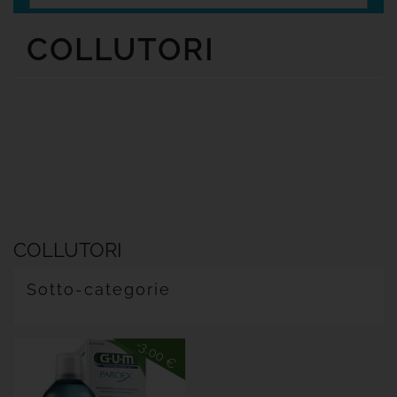
Senza
Glutine
COLLUTORI
Offerte

Tutte
Le
Marche
COLLUTORI
Sotto-categorie
-3,00 €