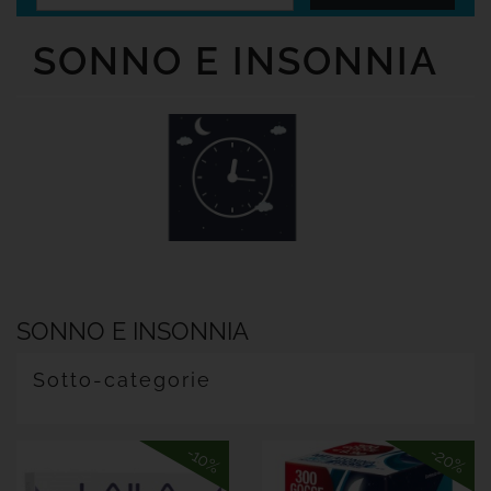
Senza
Glutine
SONNO E INSONNIA
Offerte

Tutte
Le
Marche
SONNO E INSONNIA
Sotto-categorie
-20%
-10%