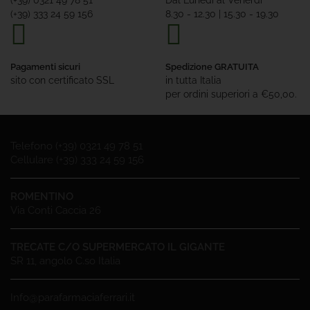
(+39) 0321 49 78 51
Dal Lunedì al Venerdì
(+39) 333 24 59 156
8.30 - 12.30 | 15.30 - 19.30
Pagamenti sicuri
Spedizione GRATUITA
sito con certificato SSL
in tutta Italia
per ordini superiori a €50,00.
Telefono (+39) 0321 49 78 51
Cellulare (+39) 333 24 59 156
ROMENTINO
Via Conti Caccia 26
TRECATE C/O SUPERMERCATO IL GIGANTE
SR 11, angolo C.so Italia
Info@parafarmaciaferrari.it