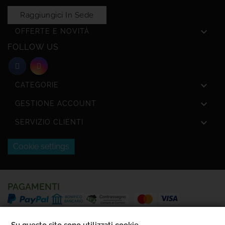
Raggiungici In Sede

OFFERTE E NOVITÀ
FOLLOW US

CATEGORIE

GESTIONE ACCOUNT

SERVIZIO CLIENTI
Cookie settings
PAGAMENTI
SPEDIZIONI