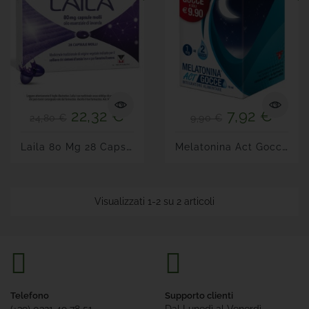
22,32 €
7,92 €
24,80 €
9,90 €
L
Aila 80 Mg 28 Capsule Molli
M
Elatonina Act Gocce 15 Ml
Visualizzati 1-2 su 2 articoli
Telefono
Supporto clienti