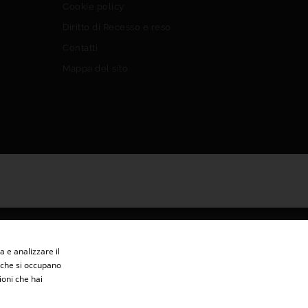
Cookie policy
Diritto di Recesso e reso
Contatti
Mappa del sito
a e analizzare il
er che si occupano
ioni che hai