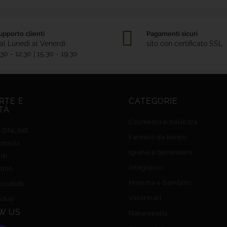
upporto clienti
Pagamenti sicuri
al Lunedì al Venerdì
sito con certificato SSL
.30 - 12.30 | 15.30 - 19.30
RTE E
CATEGORIE
TÀ
Cosmetici e bellezza
e ONLINE
Farmaci da banco
rmacia
Igiene e benessere
 di
Integratori
tino
Mamma e bambino
prodotti
Veterinari
nduti
W US
Naturopatia