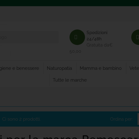
Spedizioni
24/48h
Gratuita da€
50,00
giene e benessere
Naturopatia
Mamma e bambino
Vete
Tutte le marche
Ci sono 2 prodotti.
Ordina per: