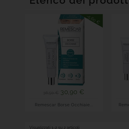
Elenco dei prodot
-5,60 €
30,90 €
36,50 €
Remescar Borse Occhiaie...
Reme
Visualizzati 1-2 su 2 articoli