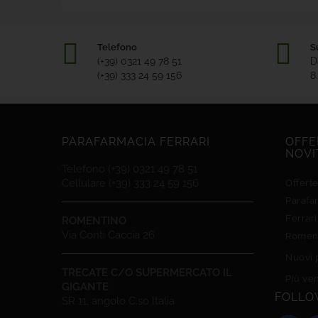
Telefono
S
(+39) 0321 49 78 51
D
(+39) 333 24 59 156
8
PARAFARMACIA FERRARI
OFFE
NOVI
Telefono (+39) 0321 49 78 51
Cellulare (+39) 333 24 59 156
Offert
Parafa
Ferrari
ROMENTINO
Via Conti Caccia 26
Romen
Nuovi 
TRECATE C/O SUPERMERCATO IL
Più ve
GIGANTE
FOLLO
SR 11, angolo C.so Italia