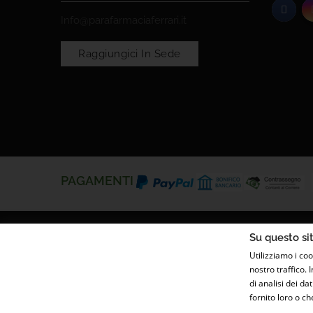
Info@parafarmaciaferrari.it
Raggiungici In Sede
PAGAMENTI
Su questo sit
Utilizziamo i coo
nostro traffico. 
di analisi dei d
fornito loro o ch