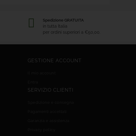
Spedizione GRATUITA
in tutta Italia
per ordini superiori a €50,00.
GESTIONE ACCOUNT
Il mio account
Entra
SERVIZIO CLIENTI
Spedizione e consegna
Pagamenti accettati
Garanzia e assistenza
Privacy policy