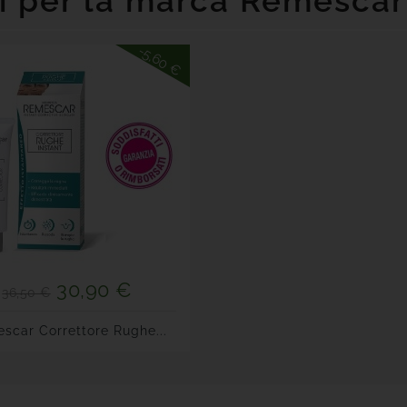
ti per la marca Remescar
-5,60 €
30,90 €
36,50 €
scar Correttore Rughe...