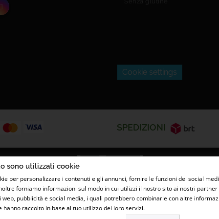
Senza glutine
Cookie settings
SPEDIZIONI
o sono utilizzati cookie
kie per personalizzare i contenuti e gli annunci, fornire le funzioni dei social medi
Inoltre forniamo informazioni sul modo in cui utilizzi il nostro sito ai nostri partn
ati web, pubblicità e social media, i quali potrebbero combinarle con altre informaz
e hanno raccolto in base al tuo utilizzo dei loro servizi.