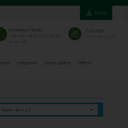

Accedi
Assistenza Clienti
Carrello
(+39) 0321 49 78 51 | (+39) 333
0
Articoli
0,00 €
24 59 156
rinari
Integratori
Senza glutine
Offerte

Nome, da A a Z