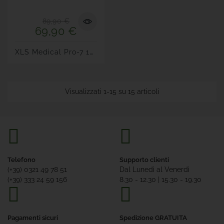
89,90 €
69,90 €
X
LS Medical Pro-7 180 Cps
Visualizzati 1-15 su 15 articoli
Telefono
Supporto clienti
(+39) 0321 49 78 51
Dal Lunedì al Venerdì
(+39) 333 24 59 156
8.30 - 12.30 | 15.30 - 19.30
Pagamenti sicuri
Spedizione GRATUITA