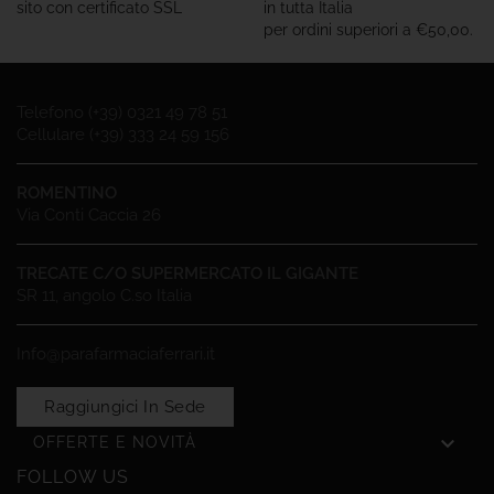
sito con certificato SSL
in tutta Italia
per ordini superiori a €50,00.
Telefono (+39) 0321 49 78 51
Cellulare (+39) 333 24 59 156
ROMENTINO
Via Conti Caccia 26
TRECATE C/O SUPERMERCATO IL GIGANTE
SR 11, angolo C.so Italia
Info@parafarmaciaferrari.it
Raggiungici In Sede

OFFERTE E NOVITÀ
FOLLOW US