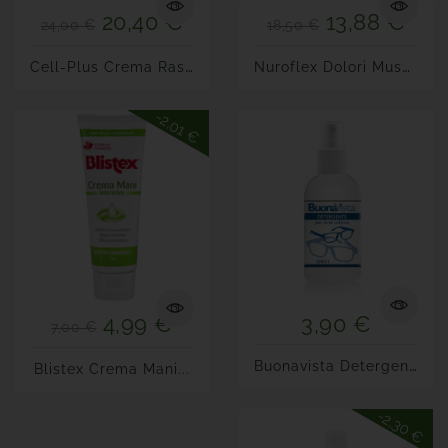
20,40 €
13,88 €
24,00 €
18,50 €
C
Ell-Plus Crema Rassodante...
N
Uroflex Dolori Muscolari E...
-2,01 €
4,99 €
3,90 €
7,00 €
B
Uonavista Detergente Spray
Blistex Crema Mani...
-2,30 €