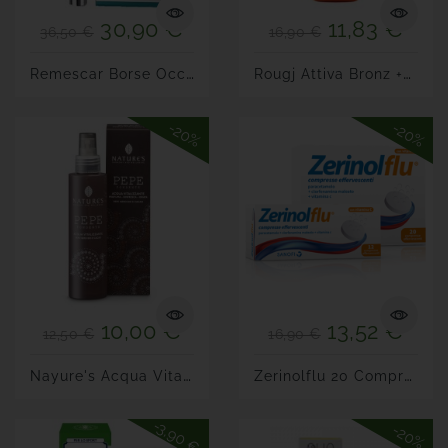
30,90 €
11,83 €
36,50 €
16,90 €
R
Emescar Borse Occhiaie...
R
Ougj Attiva Bronz +40% -...
-20%
-20%
10,00 €
13,52 €
12,50 €
16,90 €
N
Ayure's Acqua Vitalizzante...
Z
Erinolflu 20 Compresse...
-3,90 €
-20%