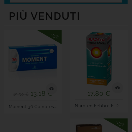
Senza
Glutine
PIÙ VENDUTI
Offerte

Tutte
-15%
Le
Marche
13,18 €
17,80 €
15,50 €
N
Urofen Febbre E Dolore...
M
Oment 36 Compresse 200 Mg
-25%