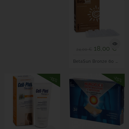
18,00 €
24,00 €
B
EtaSun Bronze 60 Compresse
-25%
-15%