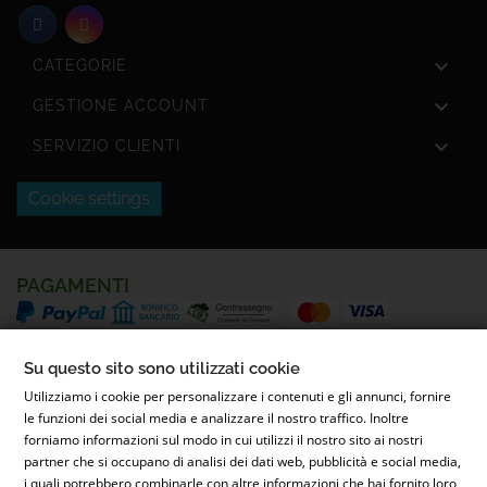

CATEGORIE

GESTIONE ACCOUNT

SERVIZIO CLIENTI
Cookie settings
PAGAMENTI
SPEDIZIONI
Su questo sito sono utilizzati cookie
Utilizziamo i cookie per personalizzare i contenuti e gli annunci, fornire
le funzioni dei social media e analizzare il nostro traffico. Inoltre
forniamo informazioni sul modo in cui utilizzi il nostro sito ai nostri
partner che si occupano di analisi dei dati web, pubblicità e social media,
i quali potrebbero combinarle con altre informazioni che hai fornito loro