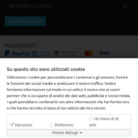

SERVIZIO CLIENTI
Cookie settings
PAGAMENTI
SPEDIZIONI
Su questo sito sono utilizzati cookie
Utilizziamo i cookie per personalizzare i contenuti e gli annunci, fornire
le funzioni dei social media e analizzare il nostro traffico. Inoltre
forniamo informazioni sul modo in cui utilizzi il nostro sito ai nostri
partner che si occupano di analisi dei dati web, pubblicità e social media,
i quali potrebbero combinarle con altre informazioni che hai fornito loro
o che hanno raccolto in base al tuo utilizzo dei loro servizi.
© 2022 Parafarmacia Ferrari Dott.ssa Maila Ferrari | Via Conti
Ho meno di 16
Caccia, 26, 28068 Romentino NO - P.IVA 02653900031 - REA NO-
Necessari
Preferenze
anni
300276
Mostra dettagli