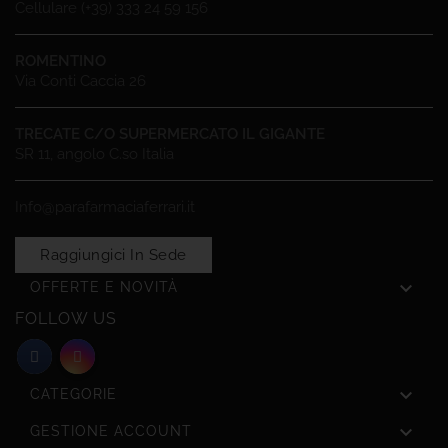
Cellulare (+39) 333 24 59 156
ROMENTINO
Via Conti Caccia 26
TRECATE C/O SUPERMERCATO IL GIGANTE
SR 11, angolo C.so Italia
Info@parafarmaciaferrari.it
Raggiungici In Sede

OFFERTE E NOVITÀ
FOLLOW US

CATEGORIE

GESTIONE ACCOUNT