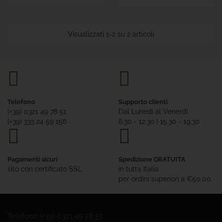
Visualizzati 1-2 su 2 articoli
Telefono
Supporto clienti
(+39) 0321 49 78 51
Dal Lunedì al Venerdì
(+39) 333 24 59 156
8.30 - 12.30 | 15.30 - 19.30
Pagamenti sicuri
Spedizione GRATUITA
sito con certificato SSL
in tutta Italia
per ordini superiori a €50,00.
Telefono (+39) 0321 49 78 51