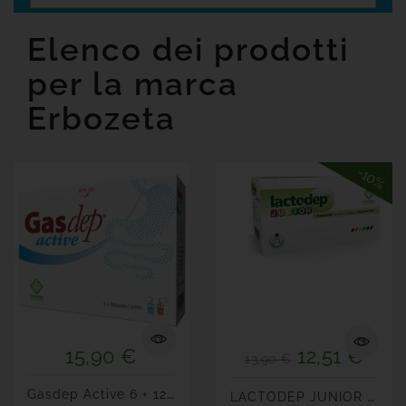
Senza
Glutine
Elenco dei prodotti
Offerte
per la marca

Tutte
Erbozeta
Le
Marche
-10%
15,90 €
12,51 €
13,90 €
G
Asdep Active 6 + 12 Bustine
L
ACTODEP JUNIOR 8 Flaconcni