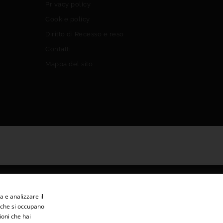
Privacy policy
Cookie policy
Diritto di Recesso e reso
Contatti
Mappa del sito
a e analizzare il
er che si occupano
ioni che hai