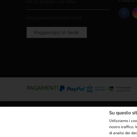
SR 11, angolo C.so Italia
Info@parafarmaciaferrari.it
Raggiungici In Sede
PAGAMENTI
Su questo sit
Utilizziamo i coo
nostro traffico. 
di analisi dei d