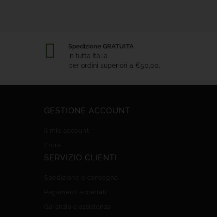
Spedizione GRATUITA
in tutta Italia
per ordini superiori a €50,00.
GESTIONE ACCOUNT
Il mio account
Entra
SERVIZIO CLIENTI
Spedizione e consegna
Pagamenti accettati
Garanzia e assistenza