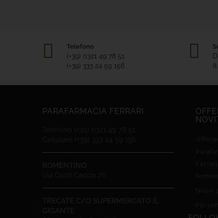
Telefono
S
(+39) 0321 49 78 51
D
(+39) 333 24 59 156
8
PARAFARMACIA FERRARI
OFFE
NOVI
Telefono (+39) 0321 49 78 51
Cellulare (+39) 333 24 59 156
Offert
Parafa
Ferrari
ROMENTINO
Via Conti Caccia 26
Romen
Nuovi 
TRECATE C/O SUPERMERCATO IL
Più ve
GIGANTE
FOLLO