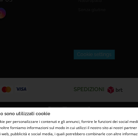
Naturopatia
Senza glutine
Cookie settings
SPEDIZIONI
o sono utilizzati cookie
kie per personalizzare i contenuti e gli annunci, fornire le funzioni dei social medi
Inoltre forniamo informazioni sul modo in cui utilizzi il nostro sito ai nostri partn
ati web, pubblicità e social media, i quali potrebbero combinarle con altre informaz