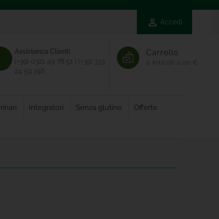

Accedi
Assistenza Clienti
Carrello
(+39) 0321 49 78 51 | (+39) 333
0
Articoli
0,00 €
24 59 156
rinari
Integratori
Senza glutine
Offerte