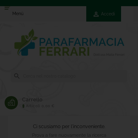
Menù

Menù
Accedi

Farmaci
Da
Banco

Cosmetici
E
Bellezza

Igiene
E
search
Benessere

Naturopatia
Carrello

Mamma
E
Articoli
0,00 €
0
Bambino

Veterinari
Ci scusiamo per l'inconveniente.

Integratori
Prova a fare nuovamente la ricerca