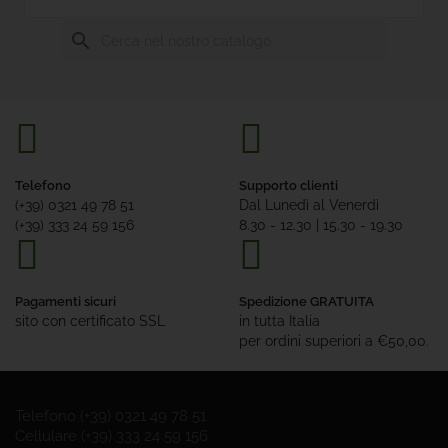
Senza
Glutine
search
Offerte

Tutte
Le
Marche
Telefono
Supporto clienti
(+39) 0321 49 78 51
Dal Lunedì al Venerdì
(+39) 333 24 59 156
8.30 - 12.30 | 15.30 - 19.30
Pagamenti sicuri
Spedizione GRATUITA
sito con certificato SSL
in tutta Italia
per ordini superiori a €50,00.
Telefono (+39) 0321 49 78 51
Cellulare (+39) 333 24 59 156