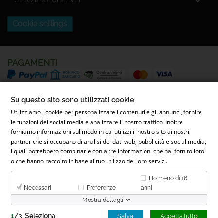

SERVIZIO CLIENTI
Cookie settings
PAGAMENTI
SPEDIZIONI
Su questo sito sono utilizzati cookie
Utilizziamo i cookie per personalizzare i contenuti e gli annunci, fornire
le funzioni dei social media e analizzare il nostro traffico. Inoltre
forniamo informazioni sul modo in cui utilizzi il nostro sito ai nostri
partner che si occupano di analisi dei dati web, pubblicità e social media,
i quali potrebbero combinarle con altre informazioni che hai fornito loro
o che hanno raccolto in base al tuo utilizzo dei loro servizi.
© 2022 Parafarmacia Ferrari Dott.ssa Maila Ferrari | Via Conti
Ho meno di 16
Caccia, 26, 28068 Romentino NO - P.IVA 02653900031 - REA NO-
Necessari
Preferenze
anni
300276
Mostra dettagli
1
/
3
Seleziona
Salva
Accetta tutto
WEBMASTER
GRAGRAPHIC