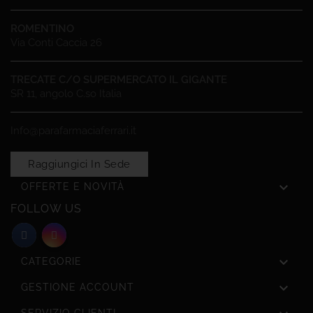
ROMENTINO
Via Conti Caccia 26
TRECATE C/O SUPERMERCATO IL GIGANTE
SR 11, angolo C.so Italia
Info@parafarmaciaferrari.it
Raggiungici In Sede

OFFERTE E NOVITÀ
FOLLOW US

CATEGORIE

GESTIONE ACCOUNT