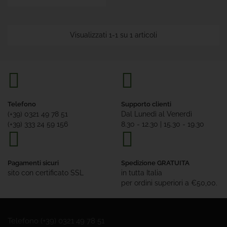
Visualizzati 1-1 su 1 articoli
Telefono
Supporto clienti
(+39) 0321 49 78 51
Dal Lunedì al Venerdì
(+39) 333 24 59 156
8.30 - 12.30 | 15.30 - 19.30
Pagamenti sicuri
Spedizione GRATUITA
sito con certificato SSL
in tutta Italia
per ordini superiori a €50,00.
Telefono (+39) 0321 49 78 51