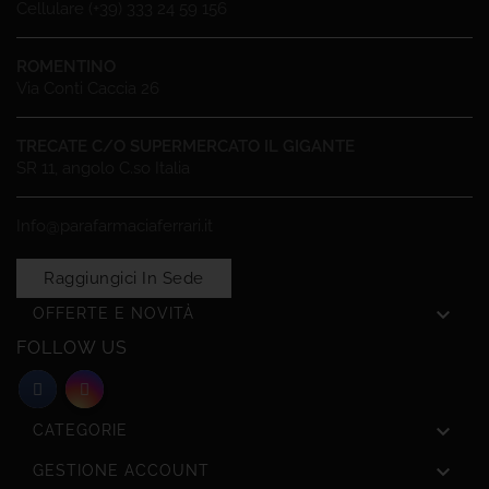
Cellulare (+39) 333 24 59 156
ROMENTINO
Via Conti Caccia 26
TRECATE C/O SUPERMERCATO IL GIGANTE
SR 11, angolo C.so Italia
Info@parafarmaciaferrari.it
Raggiungici In Sede

OFFERTE E NOVITÀ
FOLLOW US

CATEGORIE

GESTIONE ACCOUNT