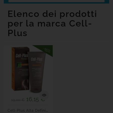
Senza
Glutine
Elenco dei prodotti
Offerte
per la marca Cell-

Tutte
Plus
Le
Marche
-15%
16,15 €
19,00 €
C
Ell-Plus Alta Definizione...