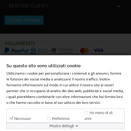

SERVIZIO CLIENTI
Cookie settings
PAGAMENTI
SPEDIZIONI
Su questo sito sono utilizzati cookie
Utilizziamo i cookie per personalizzare i contenuti e gli annunci, fornire
le funzioni dei social media e analizzare il nostro traffico. Inoltre
forniamo informazioni sul modo in cui utilizzi il nostro sito ai nostri
partner che si occupano di analisi dei dati web, pubblicità e social media,
i quali potrebbero combinarle con altre informazioni che hai fornito loro
o che hanno raccolto in base al tuo utilizzo dei loro servizi.
© 2022 Parafarmacia Ferrari Dott.ssa Maila Ferrari | Via Conti
Ho meno di 16
Caccia, 26, 28068 Romentino NO - P.IVA 02653900031 - REA NO-
Necessari
Preferenze
anni
300276
Mostra dettagli