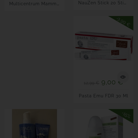
N
AuZen Stick 20 Stick
M
Ulticentrum Mamma DHA 30+30
-3,99 €
9,00 €
12,99 €
Pasta Emu FDR 30 Ml
-15%