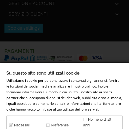

GESTIONE ACCOUNT

SERVIZIO CLIENTI
Cookie settings
PAGAMENTI
SPEDIZIONI
Su questo sito sono utilizzati cookie
Utilizziamo i cookie per personalizzare i contenuti e gli annunci, fornire
le funzioni dei social media e analizzare il nostro traffico. Inoltre
forniamo informazioni sul modo in cui utilizzi il nostro sito ai nostri
partner che si occupano di analisi dei dati web, pubblicità e social media,
i quali potrebbero combinarle con altre informazioni che hai fornito loro
o che hanno raccolto in base al tuo utilizzo dei loro servizi.
© 2022 Parafarmacia Ferrari Dott.ssa Maila Ferrari | Via Conti
Ho meno di 16
Caccia, 26, 28068 Romentino NO - P.IVA 02653900031 - REA NO-
Necessari
Preferenze
anni