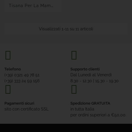
T
Isana Per La Mamma Weleda
Visualizzati 1-11 su 11 articoli
Telefono
Supporto clienti
(+39) 0321 49 78 51
Dal Lunedì al Venerdì
(+39) 333 24 59 156
8.30 - 12.30 | 15.30 - 19.30
Pagamenti sicuri
Spedizione GRATUITA
sito con certificato SSL
in tutta Italia
per ordini superiori a €50,00.