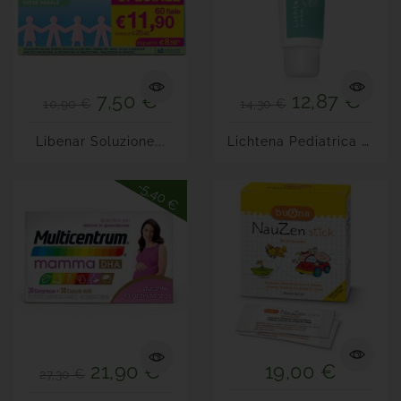
7,50 €
12,87 €
10,90 €
14,30 €
L
Ichtena Pediatrica Crema...
Libenar Soluzione...
-5,40 €
21,90 €
19,00 €
27,30 €