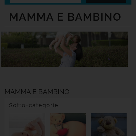
Senza
Glutine
MAMMA E BAMBINO
Offerte

Tutte
Le
Marche
MAMMA E BAMBINO
Sotto-categorie