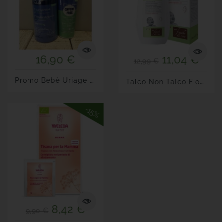
16,90 €
11,04 €
12,99 €
P
Romo Bebè Uriage Latte...
T
Alco Non Talco Fiocchi Di...
-15%
8,42 €
9,90 €