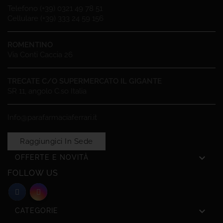
Telefono (+39) 0321 49 78 51
Cellulare (+39) 333 24 59 156
ROMENTINO
Via Conti Caccia 26
TRECATE C/O SUPERMERCATO IL GIGANTE
SR 11, angolo C.so Italia
Info@parafarmaciaferrari.it
Raggiungici In Sede

OFFERTE E NOVITÀ
FOLLOW US

CATEGORIE