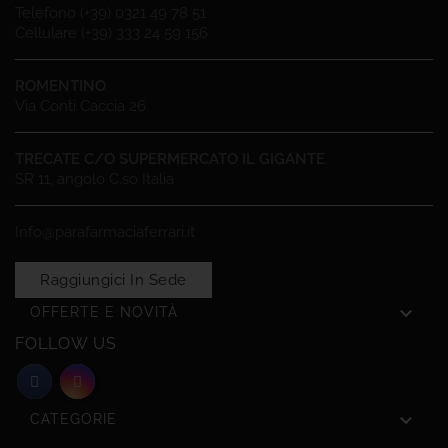
Telefono (+39) 0321 49 78 51
Cellulare (+39) 333 24 59 156
ROMENTINO
Via Conti Caccia 26
TRECATE C/O SUPERMERCATO IL GIGANTE
SR 11, angolo C.so Italia
Info@parafarmaciaferrari.it
Raggiungici In Sede

OFFERTE E NOVITÀ
FOLLOW US

CATEGORIE