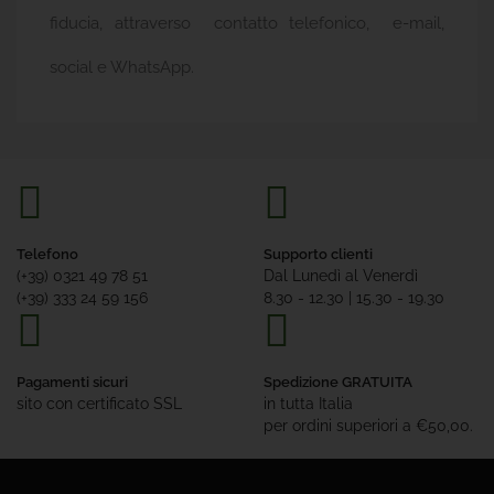
fiducia, attraverso contatto telefonico, e-mail,
social e WhatsApp.
Telefono
Supporto clienti
(+39) 0321 49 78 51
Dal Lunedì al Venerdì
(+39) 333 24 59 156
8.30 - 12.30 | 15.30 - 19.30
Pagamenti sicuri
Spedizione GRATUITA
sito con certificato SSL
in tutta Italia
per ordini superiori a €50,00.