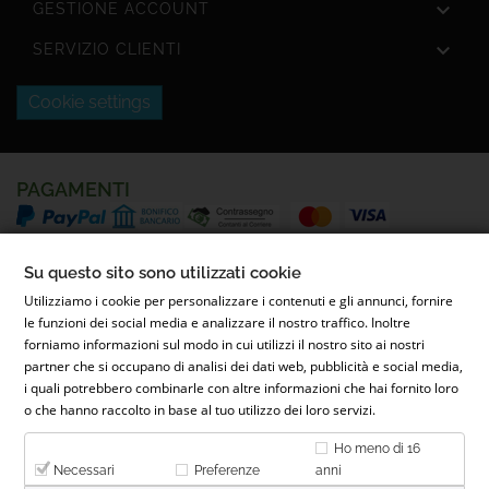

GESTIONE ACCOUNT

SERVIZIO CLIENTI
Cookie settings
PAGAMENTI
SPEDIZIONI
Su questo sito sono utilizzati cookie
Utilizziamo i cookie per personalizzare i contenuti e gli annunci, fornire
le funzioni dei social media e analizzare il nostro traffico. Inoltre
forniamo informazioni sul modo in cui utilizzi il nostro sito ai nostri
partner che si occupano di analisi dei dati web, pubblicità e social media,
i quali potrebbero combinarle con altre informazioni che hai fornito loro
o che hanno raccolto in base al tuo utilizzo dei loro servizi.
© 2022 Parafarmacia Ferrari Dott.ssa Maila Ferrari | Via Conti
Ho meno di 16
Caccia, 26, 28068 Romentino NO - P.IVA 02653900031 - REA NO-
Necessari
Preferenze
anni