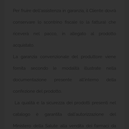
Senza
Per fruire dell'assistenza in garanzia, il Cliente dovrà
Glutine
Offerte
conservare lo scontrino fiscale (o la fattura) che

Tutte
riceverà nel pacco, in allegato al prodotto
Le
Marche
acquistato.
La garanzia convenzionale del produttore viene
fornita secondo le modalità illustrate nella
documentazione presente all'interno della
confezione del prodotto.
La qualità e la sicurezza dei prodotti presenti nel
catalogo è garantita dall'autorizzazione del
Ministero della Salute alla vendita dei farmaci da