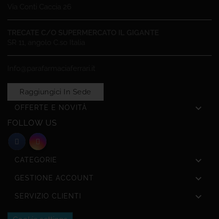
Via Conti Caccia 26
TRECATE C/O SUPERMERCATO IL GIGANTE
SR 11, angolo C.so Italia
Info@parafarmaciaferrari.it
Raggiungici In Sede

OFFERTE E NOVITÀ
FOLLOW US

CATEGORIE

GESTIONE ACCOUNT

SERVIZIO CLIENTI