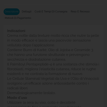
Descrizione
Dettagli
Costi E Tempi Di Consegna
Reso E Recesso
Metodi Di Pagamento
Indicazioni
Crema notte dalla texture molto ricca che nutre la pelle
in modo efficace e lascia una piacevole sensazione
vellutata dopo l'applicazione.
Contiene Burro di Karité, Olio di Jojoba e Ceramide 3
che hanno una funzione strutturale e prevengono
secchezza e disidratazione cutanea.
Il Palmitoyl Pentapeptide-4 è una sostanza che stimola i
fibroblasti, migliora l'elasticità cutanea, riduce le rughe
esistenti e ne contrata la formazione di nuove.
Le Cellule Staminali Vegetali da Uva e l'Olio di Vinaccioli
svolgono un'efficace azione antiossidante contro i
radicali liberi.
Dermatologicamente testato.
Modo d'uso
Utilizzare la sera su viso, collo e decolleté