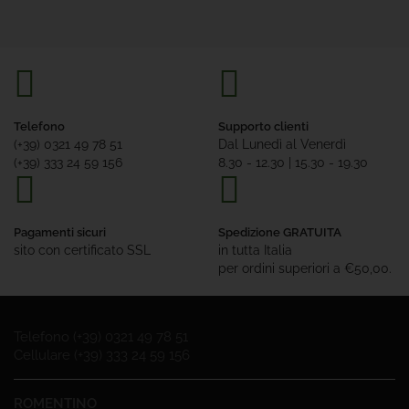
Telefono
Supporto clienti
(+39) 0321 49 78 51
Dal Lunedì al Venerdì
(+39) 333 24 59 156
8.30 - 12.30 | 15.30 - 19.30
Pagamenti sicuri
Spedizione GRATUITA
sito con certificato SSL
in tutta Italia
per ordini superiori a €50,00.
Telefono (+39) 0321 49 78 51
Cellulare (+39) 333 24 59 156
ROMENTINO